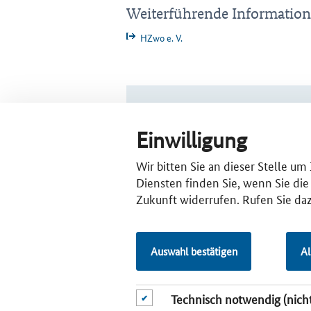
Weiterführende
Weiterführende Informatio
Informationen
HZwo e. V.
CLUSTERPLATTFORM DEUTSCHLAND IM
Einwilligung
CLUSTERSUCHE
CLUS­TER­
Deutschlandkarte
Bund
Wir bitten Sie an dieser Stelle u
Allgemeine Clustersuche
Län­der
Diensten finden Sie, wenn Sie die
Eu­ro­pa
Zukunft widerrufen. Rufen Sie daz
Auswahl bestätigen
Al
Technisch notwendig (nich