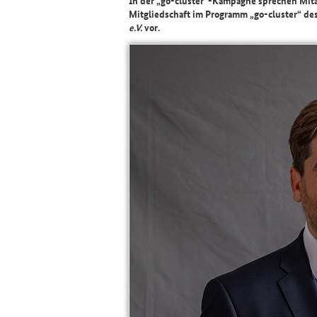
In der „go-cluster“-Kampagne sprechen Mita
Mitgliedschaft im Programm „go-cluster“ de
e.V.
vor.