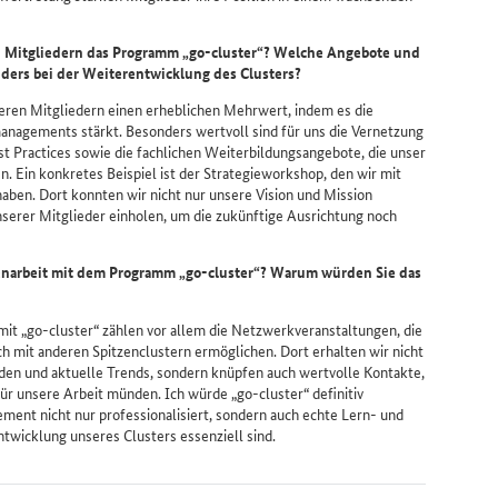
 Mitgliedern das Programm „
go-cluster
“? Welche Angebote und
nders bei der Weiterentwicklung des
Clusters
?
eren Mitgliedern einen erheblichen Mehrwert, indem es die
managements stärkt. Besonders wertvoll sind für uns die Vernetzung
st Practices sowie die fachlichen Weiterbildungsangebote, die unser
n. Ein konkretes Beispiel ist der Strategieworkshop, den wir mit
aben. Dort konnten wir nicht nur unsere Vision und Mission
serer Mitglieder einholen, um die zukünftige Ausrichtung noch
arbeit mit dem Programm „go-cluster“? Warum würden Sie das
it „
go-cluster
“ zählen vor allem die Netzwerkveranstaltungen, die
 mit anderen Spitzenclustern ermöglichen. Dort erhalten wir nicht
oden und aktuelle Trends, sondern knüpfen auch wertvolle Kontakte,
ür unsere Arbeit münden. Ich würde „go-cluster“ definitiv
ent nicht nur professionalisiert, sondern auch echte Lern- und
twicklung unseres Clusters essenziell sind.