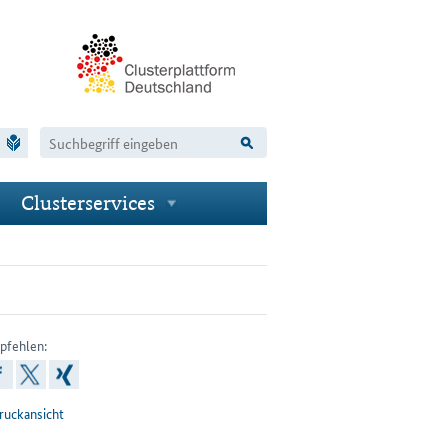
Clus­ter­ser­vices
Unternavigationspunkte
chsmenu
pfehlen:
inkedin
facebook
x
xing
ruckansicht