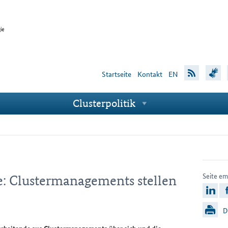
Startseite
Kon­takt
EN
Clus­ter­po­li­tik
Unternavigationspunkte
Berei
Seite em
: Clustermanagements stellen
l
D