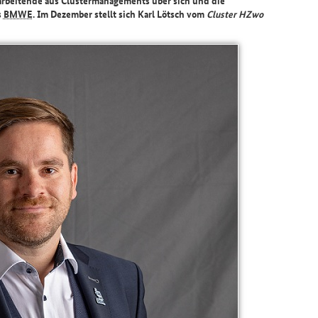
rbeitende aus Clustermanagements über sich und die
s
BMWE
. Im Dezember stellt sich Karl Lötsch vom
Cluster HZwo