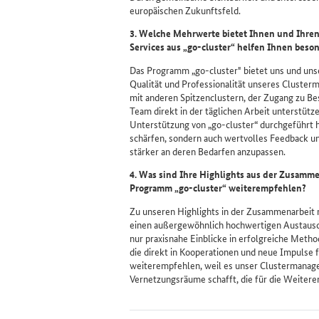
europäischen Zukunftsfeld.
3. Welche Mehrwerte bietet Ihnen und Ihren
Services
aus „
go-cluster
“ helfen Ihnen beso
Das Programm „go-cluster" bietet uns und uns
Qualität und Professionalität unseres Cluster
mit anderen Spitzenclustern, der Zugang zu Be
Team direkt in der täglichen Arbeit unterstütze
Unterstützung von „go-cluster“ durchgeführt h
schärfen, sondern auch wertvolles Feedback un
stärker an deren Bedarfen anzupassen.
4. Was sind Ihre
Highlights
aus der Zusammen
Programm „
go-cluster
“ weiterempfehlen?
Zu unseren Highlights in der Zusammenarbeit m
einen außergewöhnlich hochwertigen Austausch
nur praxisnahe Einblicke in erfolgreiche Meth
die direkt in Kooperationen und neue Impulse f
weiterempfehlen, weil es unser Clustermanagem
Vernetzungsräume schafft, die für die Weiteren