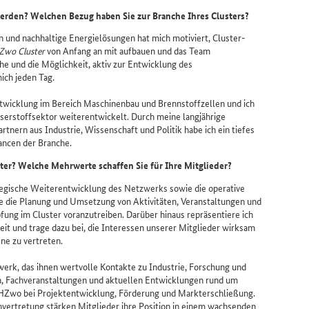
erden? Welchen Bezug haben Sie zur Branche Ihres
Clusters
?
n und nachhaltige Energielösungen hat mich motiviert, Cluster-
Zwo
Cluster
von Anfang an mit aufbauen und das Team
he und die Möglichkeit, aktiv zur Entwicklung des
ich jeden Tag.
twicklung im Bereich Maschinenbau und Brennstoffzellen und ich
sserstoffsektor weiterentwickelt. Durch meine langjährige
nern aus Industrie, Wissenschaft und Politik habe ich ein tiefes
ancen der Branche.
ter
? Welche Mehrwerte schaffen Sie für Ihre Mitglieder?
egische Weiterentwicklung des Netzwerks sowie die operative
e die Planung und Umsetzung von Aktivitäten, Veranstaltungen und
ng im Cluster voranzutreiben. Darüber hinaus repräsentiere ich
eit und trage dazu bei, die Interessen unserer Mitglieder wirksam
ne zu vertreten.
werk, das ihnen wertvolle Kontakte zu Industrie, Forschung und
en, Fachveranstaltungen und aktuellen Entwicklungen rund um
HZwo bei Projektentwicklung, Förderung und Markterschließung.
vertretung stärken Mitglieder ihre Position in einem wachsenden