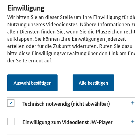
Newslet­ter-An­mel­dung
Einwilligung
Un­ter­stüt­zungs­an­ge­bo­te &
Wir bitten Sie an dieser Stelle um Ihre Einwilligung für di
För­der­pro­gram­me
Nutzung unseres Videodienstes. Nähere Informationen z
Clus­ter­re­por­ta­gen
allen Diensten finden Sie, wenn Sie die Pluszeichen rech
Er­folg­rei­che För­der­pro­jek­te
aufklappen. Sie können Ihre Einwilligungen jederzeit
Clus­te­rER­FOL­GE
erteilen oder für die Zukunft widerrufen. Rufen Sie dazu
Clus­ter­ma­na­ge­ments stel­len
bitte diese Einwilligungsverwaltung über den Link am E
sich vor
der Seite erneut auf.
Glossar
© 2026 Bundesministerium für Wirtschaft und Energie
www.bundeswirtschaftsministerium.de
|
Inhaltsverzeichnis
|
Impressum
Auswahl bestätigen
Alle bestätigen
Barrierefreiheit
|
Datenschutzerklärung
|
Einwilligungsverwaltung
Technisch notwendig (nicht abwählbar)
Einwilligung zum Videodienst JW-Player