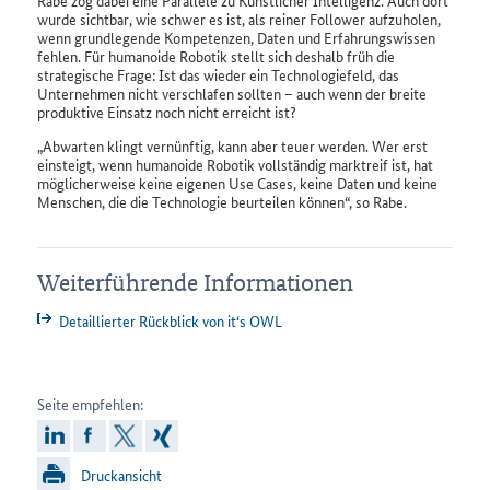
Rabe zog dabei eine Parallele zu Künstlicher Intelligenz. Auch dort
wurde sichtbar, wie schwer es ist, als reiner
Follower
aufzuholen,
wenn grundlegende Kompetenzen, Daten und Erfahrungswissen
fehlen. Für humanoide Robotik stellt sich deshalb früh die
strategische Frage: Ist das wieder ein Technologiefeld, das
Unternehmen nicht verschlafen sollten – auch wenn der breite
produktive Einsatz noch nicht erreicht ist?
Abwarten klingt vernünftig, kann aber teuer werden. Wer erst
einsteigt, wenn humanoide Robotik vollständig marktreif ist, hat
möglicherweise keine eigenen
Use Cases
, keine Daten und keine
Menschen, die die Technologie beurteilen können
, so Rabe.
Weiterführende
Weiterführende Informationen
Informationen
Detaillierter Rückblick von it‘s OWL
Seite empfehlen:
linkedin
facebook
x
xing
Druckansicht