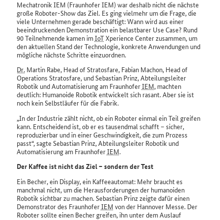
Mechatronik IEM (Fraunhofer IEM) war deshalb nicht die nächste
große Roboter-Show das Ziel. Es ging vielmehr um die Frage, die
viele Unternehmen gerade beschäftigt: Wann wird aus einer
beeindruckenden Demonstration ein belastbarer
Use Case
? Rund
90 Teilnehmende kamen im
IoT
Xperience
Center
zusammen, um
den aktuellen Stand der Technologie, konkrete Anwendungen und
mögliche nächste Schritte einzuordnen.
Dr.
Martin Rabe,
Head of Stratosfare
, Fabian Machon,
Head of
Operations Stratosfare
, und Sebastian Prinz, Abteilungsleiter
Robotik und Automatisierung am Fraunhofer
IEM
, machten
deutlich: Humanoide Robotik entwickelt sich rasant. Aber sie ist
noch kein Selbstläufer für die Fabrik.
In der Industrie zählt nicht, ob ein Roboter einmal ein Teil greifen
kann. Entscheidend ist, ob er es tausendmal schafft – sicher,
reproduzierbar und in einer Geschwindigkeit, die zum Prozess
passt
, sagte Sebastian Prinz, Abteilungsleiter Robotik und
Automatisierung am Fraunhofer
IEM
.
Der Kaffee ist nicht das Ziel – sondern der Test
Ein Becher, ein Display, ein Kaffeeautomat: Mehr braucht es
manchmal nicht, um die Herausforderungen der humanoiden
Robotik sichtbar zu machen. Sebastian Prinz zeigte dafür einen
Demonstrator des Fraunhofer
IEM
von der Hannover Messe. Der
Roboter sollte einen Becher greifen, ihn unter dem Auslauf