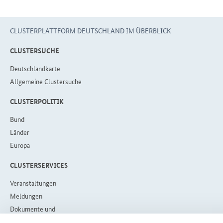
CLUSTERPLATTFORM DEUTSCHLAND IM ÜBERBLICK
CLUSTERSUCHE
Deutschlandkarte
Allgemeine Clustersuche
CLUS­TER­PO­LI­TIK
Bund
Län­der
Eu­ro­pa
CLUS­TER­SER­VICES
Veranstaltungen
Meldungen
Dokumente und
Publikationen