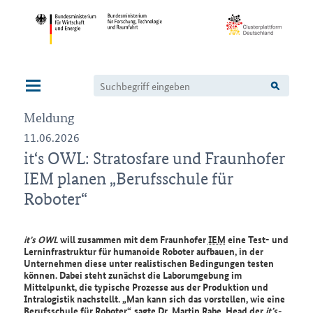
Navigation
Meldung
11.06.2026
it‘s
OWL:
Stratosfare
und Fraunhofer
IEM planen „Berufsschule für
Roboter“
it’s
OWL
will zusammen mit dem Fraunhofer
IEM
eine Test- und
Lerninfrastruktur für humanoide Roboter aufbauen, in der
Unternehmen diese unter realistischen Bedingungen testen
können. Dabei steht zunächst die Laborumgebung im
Mittelpunkt, die typische Prozesse aus der Produktion und
Intralogistik nachstellt.
Man kann sich das vorstellen, wie eine
Berufsschule für Roboter
, sagte
Dr.
Martin Rabe,
Head
der
it’s-