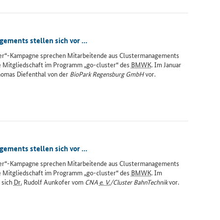
ments stellen sich vor ...
ter“-Kampagne sprechen Mitarbeitende aus Clustermanagements
ie Mitgliedschaft im Programm „go-cluster“ des
BMWK
. Im Januar
omas Diefenthal von der
BioPark Regensburg GmbH
vor.
ments stellen sich vor ...
ter“-Kampagne sprechen Mitarbeitende aus Clustermanagements
ie Mitgliedschaft im Programm „go-cluster“ des
BMWK
. Im
 sich
Dr.
Rudolf Aunkofer vom
CNA
e. V.
/Cluster BahnTechnik
vor.