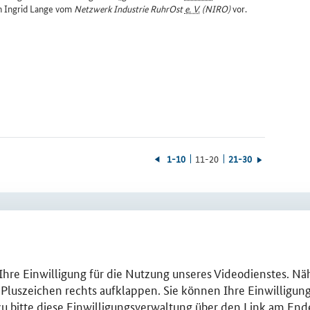
ch Ingrid Lange vom
Netzwerk Industrie RuhrOst
e. V.
(NIRO)
vor.
1-10
11-20
21-30
zurück
vorwärts
blättern
blättern
 ÜBERBLICK
PO­LI­TIK
CLUS­TER­SER­VICES
Veranstaltungen
m Ihre Einwilligung für die Nutzung unseres Videodienstes. N
Meldungen
 Pluszeichen rechts aufklappen. Sie können Ihre Einwilligunge
Dokumente und
u bitte diese Einwilligungsverwaltung über den Link am Ende