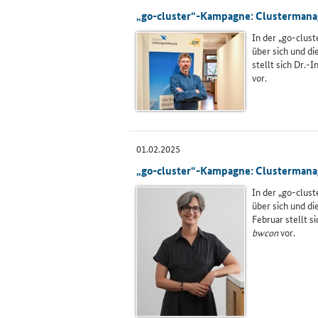
„go-cluster“-Kampagne: Clustermanage
In der „go-clus
über sich und d
stellt sich
Dr
.-
I
vor.
01.02.2025
„go-cluster“-Kampagne: Clustermanage
In der „go-clus
über sich und d
Februar stellt 
bwcon
vor.