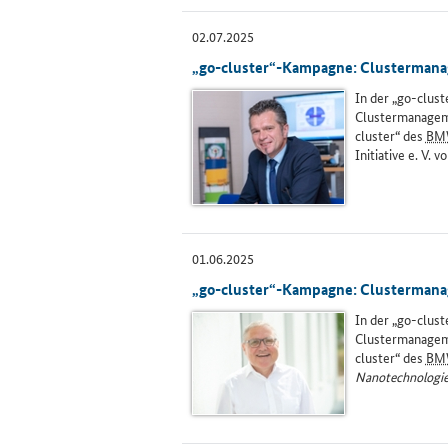
02.07.2025
„go-cluster“-Kampagne: Clustermanage
In der „go-clus
Clustermanageme
cluster“ des
BM
Initiative e. V. vo
01.06.2025
„go-cluster“-Kampagne: Clustermanage
In der „go-clus
Clustermanageme
cluster“ des
BM
Nanotechnologi