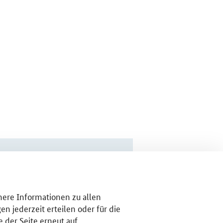
ähere Informationen zu allen
n jederzeit erteilen oder für die
 der Seite erneut auf.