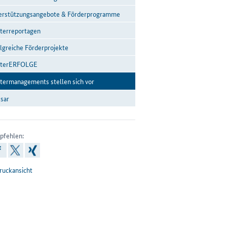
er­stüt­zungs­an­ge­bo­te & För­der­pro­gram­me
ter­re­por­ta­gen
lg­rei­che För­der­pro­jek­te
­te­rER­FOL­GE
­ter­ma­na­ge­ments stel­len sich vor
sar
pfehlen:
inkedin
facebook
x
xing
ruckansicht