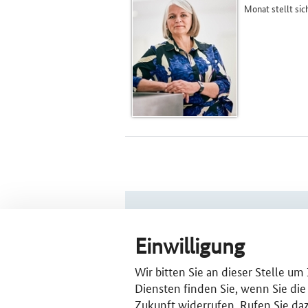
Monat stellt si
CLUSTERPLATTFORM DEUTSCHLAND IM
Einwilligung
CLUSTERSUCHE
CLUS­TER­
Deutschlandkarte
Bund
Wir bitten Sie an dieser Stelle u
Allgemeine Clustersuche
Län­der
Diensten finden Sie, wenn Sie die
Eu­ro­pa
Zukunft widerrufen. Rufen Sie daz