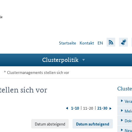
Startseite
Kon­takt
EN
Clus­ter­po­li­tik
Unternavigationspunkte
Clustermanagements stellen sich vor
ellen sich vor
Berei
Cluste
Vera
1-10
11-20
21-30
zurück
vorwärts
Mel
blättern
blättern
Doku
Datum absteigend
Datum aufsteigend
News