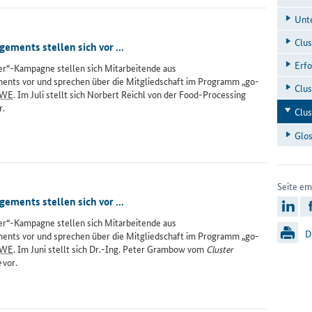
Un­t
Clus­
ments stellen sich vor ...
Er­fo
ter“-Kampagne stellen sich Mitarbeitende aus
nts vor und sprechen über die Mitgliedschaft im Programm „go-
Clus
WE
. Im Juli stellt sich Norbert Reichl von der Food-Processing
r.
Clus
Glos
Seite em
ments stellen sich vor ...
l
ter“-Kampagne stellen sich Mitarbeitende aus
D
nts vor und sprechen über die Mitgliedschaft im Programm „go-
WE
. Im Juni stellt sich Dr.-Ing. Peter Grambow vom
Cluster
e
vor.