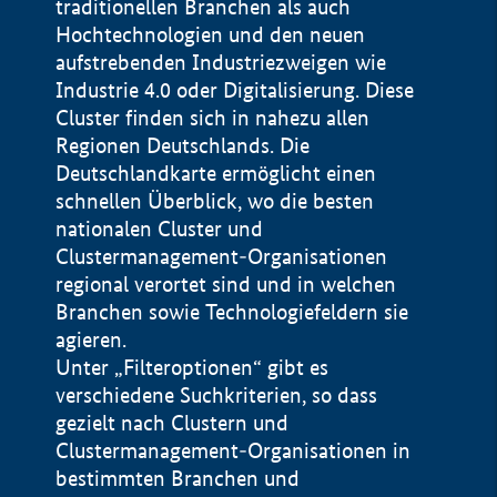
traditionellen Branchen als auch
Hochtechnologien und den neuen
aufstrebenden Industriezweigen wie
Industrie 4.0 oder Digitalisierung. Diese
Cluster finden sich in nahezu allen
Regionen Deutschlands. Die
Deutschlandkarte ermöglicht einen
schnellen Überblick, wo die besten
nationalen Cluster und
Clustermanagement-Organisationen
regional verortet sind und in welchen
+
Branchen sowie Technologiefeldern sie
agieren.
−
Unter „Filteroptionen“ gibt es
verschiedene Suchkriterien, so dass
gezielt nach Clustern und
Impressum
Clustermanagement-Organisationen in
Datenschutzerklärung
100 km
© Geobasis-DE / BKG 2015
bestimmten Branchen und
BMWE, 2026 ©