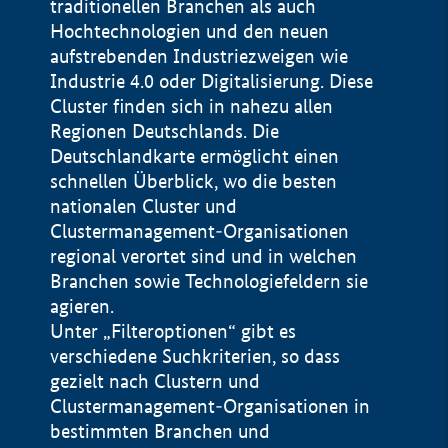
traditionellen Branchen als auch
Hochtechnologien und den neuen
aufstrebenden Industriezweigen wie
Industrie 4.0 oder Digitalisierung. Diese
Cluster finden sich in nahezu allen
Regionen Deutschlands. Die
Deutschlandkarte ermöglicht einen
schnellen Überblick, wo die besten
nationalen Cluster und
Clustermanagement-Organisationen
regional verortet sind und in welchen
+
Branchen sowie Technologiefeldern sie
agieren.
−
Unter „Filteroptionen“ gibt es
verschiedene Suchkriterien, so dass
gezielt nach Clustern und
Impressum
Clustermanagement-Organisationen in
Datenschutzerklärung
100 km
© Geobasis-DE / BKG 2015
bestimmten Branchen und
BMWE, 2026 ©