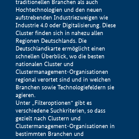
traditionellen Branchen als auch
Hochtechnologien und den neuen
aufstrebenden Industriezweigen wie
Industrie 4.0 oder Digitalisierung. Diese
Cluster finden sich in nahezu allen
Regionen Deutschlands. Die
Deutschlandkarte ermöglicht einen
schnellen Überblick, wo die besten
nationalen Cluster und
Clustermanagement-Organisationen
regional verortet sind und in welchen
+
Branchen sowie Technologiefeldern sie
agieren.
−
Unter „Filteroptionen“ gibt es
verschiedene Suchkriterien, so dass
gezielt nach Clustern und
Impressum
Clustermanagement-Organisationen in
Datenschutzerklärung
100 km
© Geobasis-DE / BKG 2015
bestimmten Branchen und
BMWE, 2026 ©