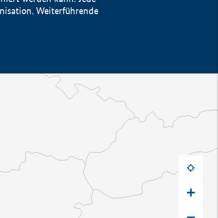
anisation. Weiterführende
+
−