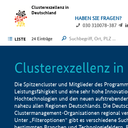
Clusterexzellenz in
Deutschland
HABEN SIE FRAGEN?
030 310078-387
i
24
Einträge
LISTE
Clusterexzellenz i
Die Spitzencluster und Mitglieder des Programms
Leistungsfähigkeit und eine sehr hohe Innovation
Hochtechnologien und den neuen aufstrebenden In
nahezu allen Regionen Deutschlands. Die Deutsc
Clustermanagement-Organisationen regional vero
Unter „Filteroptionen“ gibt es verschiedene Suc
bestimmten Branchen und Technologiefeldern, 