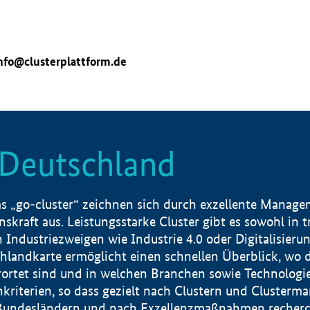
nfo@clusterplattform.de
n Deutschland
 „go-cluster“ zeichnen sich durch exzellente Manageme
skraft aus. Leistungsstarke Cluster gibt es sowohl in 
dustriezweigen wie Industrie 4.0 oder Digitalisierung
hlandkarte ermöglicht einen schnellen Überblick, wo d
rtet sind und in welchen Branchen sowie Technologief
hkriterien, so dass gezielt nach Clustern und Cluster
Bundesländern und nach Exzellenzmaßnahmen recherch