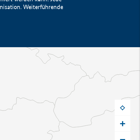
anisation. Weiterführende
+
−