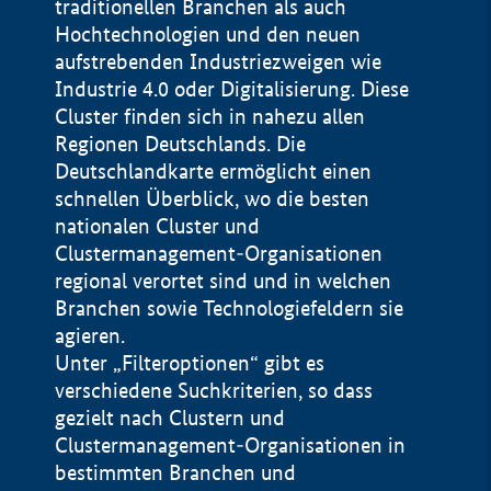
traditionellen Branchen als auch
Hochtechnologien und den neuen
aufstrebenden Industriezweigen wie
Industrie 4.0 oder Digitalisierung. Diese
Cluster finden sich in nahezu allen
Regionen Deutschlands. Die
Deutschlandkarte ermöglicht einen
schnellen Überblick, wo die besten
nationalen Cluster und
Clustermanagement-Organisationen
regional verortet sind und in welchen
+
Branchen sowie Technologiefeldern sie
agieren.
−
Unter „Filteroptionen“ gibt es
verschiedene Suchkriterien, so dass
gezielt nach Clustern und
Impressum
Clustermanagement-Organisationen in
Datenschutzerklärung
100 km
© Geobasis-DE / BKG 2015
bestimmten Branchen und
BMWE, 2026 ©