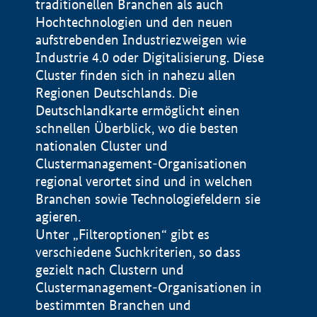
traditionellen Branchen als auch
Hochtechnologien und den neuen
aufstrebenden Industriezweigen wie
Industrie 4.0 oder Digitalisierung. Diese
Cluster finden sich in nahezu allen
Regionen Deutschlands. Die
Deutschlandkarte ermöglicht einen
schnellen Überblick, wo die besten
nationalen Cluster und
Clustermanagement-Organisationen
regional verortet sind und in welchen
+
Branchen sowie Technologiefeldern sie
agieren.
−
Unter „Filteroptionen“ gibt es
verschiedene Suchkriterien, so dass
gezielt nach Clustern und
Impressum
Clustermanagement-Organisationen in
Datenschutzerklärung
100 km
© Geobasis-DE / BKG 2015
bestimmten Branchen und
BMWE, 2026 ©