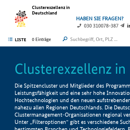
Clusterexzellenz in
Deutschland
HABEN SIE FRAGEN?
030 310078-387
i
0
Einträge
LISTE
Clusterexzellenz i
Die Spitzencluster und Mitglieder des Programms
Leistungsfähigkeit und eine sehr hohe Innovation
Hochtechnologien und den neuen aufstrebenden In
nahezu allen Regionen Deutschlands. Die Deutsc
Clustermanagement-Organisationen regional vero
Unter „Filteroptionen“ gibt es verschiedene Suc
bestimmten Branchen und Technologiefeldern, 