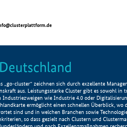
nfo@clusterplattform.de
n Deutschland
 „go-cluster“ zeichnen sich durch exzellente Manageme
skraft aus. Leistungsstarke Cluster gibt es sowohl in 
dustriezweigen wie Industrie 4.0 oder Digitalisierung
hlandkarte ermöglicht einen schnellen Überblick, wo d
rtet sind und in welchen Branchen sowie Technologief
hkriterien, so dass gezielt nach Clustern und Cluster
Bundesländern und nach Exzellenzmaßnahmen recherch