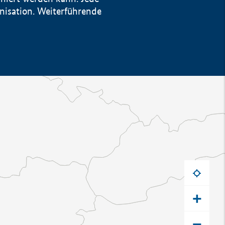
anisation. Weiterführende
+
−