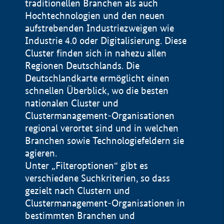
traditionellen Branchen als auch
Hochtechnologien und den neuen
aufstrebenden Industriezweigen wie
Industrie 4.0 oder Digitalisierung. Diese
Cluster finden sich in nahezu allen
Regionen Deutschlands. Die
Deutschlandkarte ermöglicht einen
schnellen Überblick, wo die besten
nationalen Cluster und
Clustermanagement-Organisationen
regional verortet sind und in welchen
+
Branchen sowie Technologiefeldern sie
agieren.
−
Unter „Filteroptionen“ gibt es
verschiedene Suchkriterien, so dass
gezielt nach Clustern und
Impressum
Clustermanagement-Organisationen in
Datenschutzerklärung
100 km
© Geobasis-DE / BKG 2015
bestimmten Branchen und
BMWE, 2026 ©