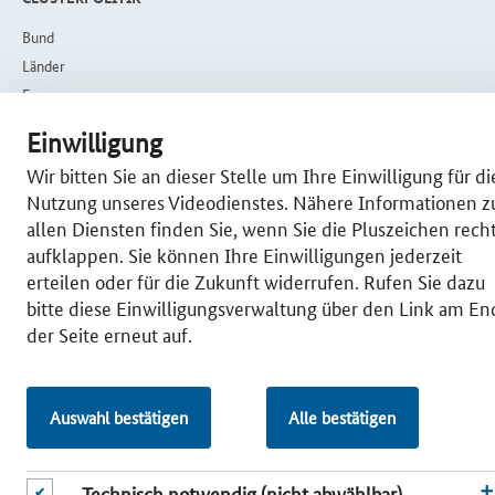
Bund
Län­der
Eu­ro­pa
CLUS­TER­SER­VICES
Einwilligung
Wir bitten Sie an dieser Stelle um Ihre Einwilligung für di
Veranstaltungen
Nutzung unseres Videodienstes. Nähere Informationen z
Meldungen
allen Diensten finden Sie, wenn Sie die Pluszeichen rech
Dokumente und
aufklappen. Sie können Ihre Einwilligungen jederzeit
Publikationen
erteilen oder für die Zukunft widerrufen. Rufen Sie dazu
Newslet­ter-An­mel­dung
bitte diese Einwilligungsverwaltung über den Link am E
Un­ter­stüt­zungs­an­ge­bo­te &
der Seite erneut auf.
För­der­pro­gram­me
Clus­ter­re­por­ta­gen
Er­folg­rei­che För­der­pro­jek­te
Auswahl bestätigen
Alle bestätigen
Clus­te­rER­FOL­GE
Clus­ter­ma­na­ge­ments stel­len
sich vor
Technisch notwendig (nicht abwählbar)