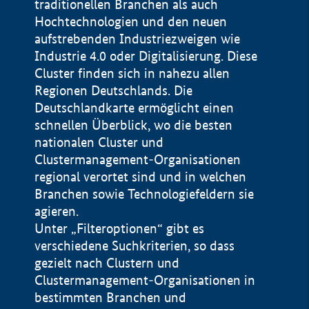
traditionellen Branchen als auch
Hochtechnologien und den neuen
aufstrebenden Industriezweigen wie
Industrie 4.0 oder Digitalisierung. Diese
Cluster finden sich in nahezu allen
Regionen Deutschlands. Die
Deutschlandkarte ermöglicht einen
schnellen Überblick, wo die besten
nationalen Cluster und
Clustermanagement-Organisationen
regional verortet sind und in welchen
+
Branchen sowie Technologiefeldern sie
agieren.
−
Unter „Filteroptionen“ gibt es
verschiedene Suchkriterien, so dass
gezielt nach Clustern und
Impressum
Clustermanagement-Organisationen in
Datenschutzerklärung
100 km
© Geobasis-DE / BKG 2015
bestimmten Branchen und
BMWE, 2026 ©