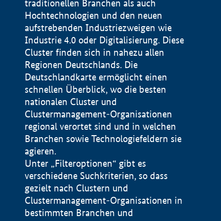
traditionellen Branchen als auch
Hochtechnologien und den neuen
aufstrebenden Industriezweigen wie
Industrie 4.0 oder Digitalisierung. Diese
Cluster finden sich in nahezu allen
Regionen Deutschlands. Die
Deutschlandkarte ermöglicht einen
schnellen Überblick, wo die besten
nationalen Cluster und
Clustermanagement-Organisationen
regional verortet sind und in welchen
+
Branchen sowie Technologiefeldern sie
agieren.
−
Unter „Filteroptionen“ gibt es
verschiedene Suchkriterien, so dass
gezielt nach Clustern und
Impressum
Clustermanagement-Organisationen in
Datenschutzerklärung
100 km
© Geobasis-DE / BKG 2015
bestimmten Branchen und
BMWE, 2026 ©