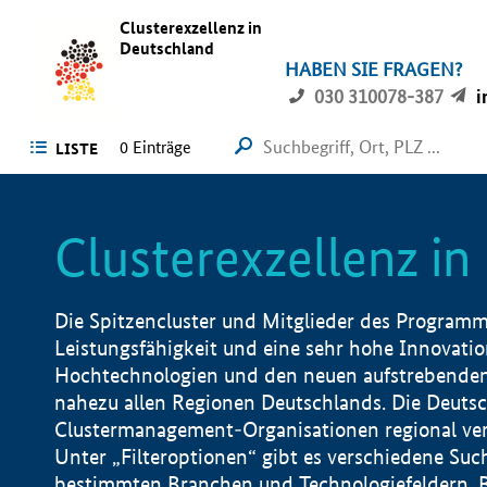
Clusterexzellenz in
Deutschland
HABEN SIE FRAGEN?
030 310078-387
i
0
Einträge
LISTE
Clusterexzellenz i
Die Spitzencluster und Mitglieder des Programms
Leistungsfähigkeit und eine sehr hohe Innovation
Hochtechnologien und den neuen aufstrebenden In
nahezu allen Regionen Deutschlands. Die Deutsc
Clustermanagement-Organisationen regional vero
Unter „Filteroptionen“ gibt es verschiedene Suc
bestimmten Branchen und Technologiefeldern, 