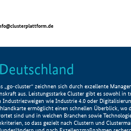
nfo@clusterplattform.de
n Deutschland
 „go-cluster“ zeichnen sich durch exzellente Manageme
skraft aus. Leistungsstarke Cluster gibt es sowohl in 
dustriezweigen wie Industrie 4.0 oder Digitalisierung
hlandkarte ermöglicht einen schnellen Überblick, wo d
rtet sind und in welchen Branchen sowie Technologief
hkriterien, so dass gezielt nach Clustern und Cluster
Bundesländern und nach Exzellenzmaßnahmen recherch