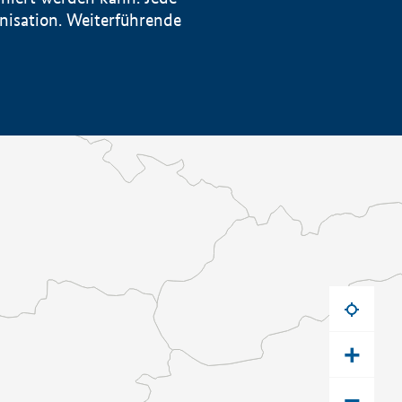
anisation. Weiterführende
+
−