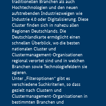
traditionellen Branchen als auch
Hochtechnologien und den neuen
aufstrebenden Industriezweigen wie
Industrie 4.0 oder Digitalisierung. Diese
Cluster finden sich in nahezu allen
Regionen Deutschlands. Die
Deutschlandkarte ermöglicht einen
schnellen Überblick, wo die besten
nationalen Cluster und
Clustermanagement-Organisationen
regional verortet sind und in welchen
+
Branchen sowie Technologiefeldern sie
agieren.
−
Unter „Filteroptionen“ gibt es
verschiedene Suchkriterien, so dass
gezielt nach Clustern und
Impressum
Clustermanagement-Organisationen in
Datenschutzerklärung
100 km
© Geobasis-DE / BKG 2015
bestimmten Branchen und
BMWE, 2026 ©