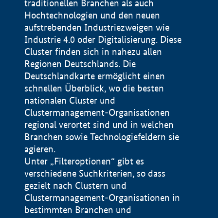
traditionellen Branchen als auch
Hochtechnologien und den neuen
aufstrebenden Industriezweigen wie
Industrie 4.0 oder Digitalisierung. Diese
Cluster finden sich in nahezu allen
Regionen Deutschlands. Die
Deutschlandkarte ermöglicht einen
schnellen Überblick, wo die besten
nationalen Cluster und
Clustermanagement-Organisationen
regional verortet sind und in welchen
+
Branchen sowie Technologiefeldern sie
agieren.
−
Unter „Filteroptionen“ gibt es
verschiedene Suchkriterien, so dass
gezielt nach Clustern und
Impressum
Clustermanagement-Organisationen in
Datenschutzerklärung
100 km
© Geobasis-DE / BKG 2015
bestimmten Branchen und
BMWE, 2026 ©