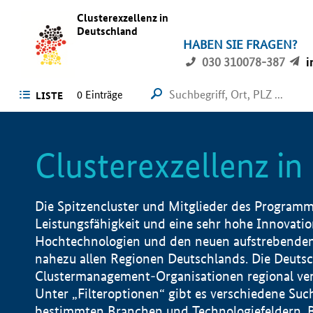
Clusterexzellenz in
Deutschland
HABEN SIE FRAGEN?
030 310078-387
i
0
Einträge
LISTE
Clusterexzellenz i
Die Spitzencluster und Mitglieder des Programms
Leistungsfähigkeit und eine sehr hohe Innovation
Hochtechnologien und den neuen aufstrebenden In
nahezu allen Regionen Deutschlands. Die Deutsc
Clustermanagement-Organisationen regional vero
Unter „Filteroptionen“ gibt es verschiedene Suc
bestimmten Branchen und Technologiefeldern, 