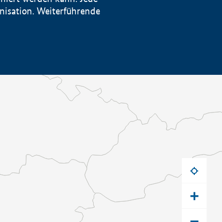
anisation. Weiterführende
+
−