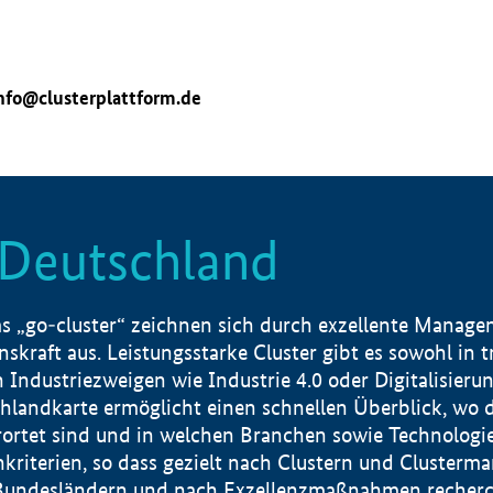
nfo@clusterplattform.de
n Deutschland
 „go-cluster“ zeichnen sich durch exzellente Manageme
skraft aus. Leistungsstarke Cluster gibt es sowohl in 
dustriezweigen wie Industrie 4.0 oder Digitalisierung
hlandkarte ermöglicht einen schnellen Überblick, wo d
rtet sind und in welchen Branchen sowie Technologief
hkriterien, so dass gezielt nach Clustern und Cluster
Bundesländern und nach Exzellenzmaßnahmen recherch