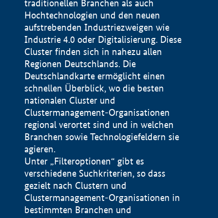
traditionellen Branchen als auch
Hochtechnologien und den neuen
aufstrebenden Industriezweigen wie
Industrie 4.0 oder Digitalisierung. Diese
Cluster finden sich in nahezu allen
Regionen Deutschlands. Die
Deutschlandkarte ermöglicht einen
schnellen Überblick, wo die besten
nationalen Cluster und
Clustermanagement-Organisationen
regional verortet sind und in welchen
+
Branchen sowie Technologiefeldern sie
agieren.
−
Unter „Filteroptionen“ gibt es
verschiedene Suchkriterien, so dass
gezielt nach Clustern und
Impressum
Clustermanagement-Organisationen in
Datenschutzerklärung
100 km
© Geobasis-DE / BKG 2015
bestimmten Branchen und
BMWE, 2026 ©