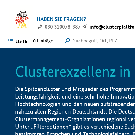
HABEN SIE FRAGEN?
030 310078-387
info@clusterplattf
0
Einträge
LISTE
Clusterexzellenz i
Die Spitzencluster und Mitglieder des Programms
Leistungsfähigkeit und eine sehr hohe Innovation
Hochtechnologien und den neuen aufstrebenden In
nahezu allen Regionen Deutschlands. Die Deutsc
Clustermanagement-Organisationen regional vero
Unter „Filteroptionen“ gibt es verschiedene Suc
bestimmten Branchen und Technologiefeldern, 