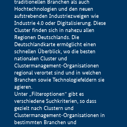
traditionellen Branchen als auch
Hochtechnologien und den neuen
aufstrebenden Industriezweigen wie
Industrie 4.0 oder Digitalisierung. Diese
Cluster finden sich in nahezu allen
Regionen Deutschlands. Die
Deutschlandkarte ermöglicht einen
schnellen Überblick, wo die besten
nationalen Cluster und
Clustermanagement-Organisationen
regional verortet sind und in welchen
+
Branchen sowie Technologiefeldern sie
agieren.
−
Unter „Filteroptionen“ gibt es
verschiedene Suchkriterien, so dass
gezielt nach Clustern und
Impressum
Clustermanagement-Organisationen in
Datenschutzerklärung
100 km
© Geobasis-DE / BKG 2015
bestimmten Branchen und
BMWE, 2026 ©