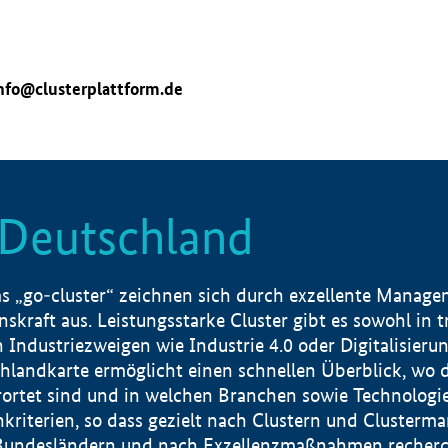
nfo@clusterplattform.de
n Deutschland
 „go-cluster“ zeichnen sich durch exzellente Manageme
skraft aus. Leistungsstarke Cluster gibt es sowohl in 
dustriezweigen wie Industrie 4.0 oder Digitalisierung
hlandkarte ermöglicht einen schnellen Überblick, wo d
rtet sind und in welchen Branchen sowie Technologief
hkriterien, so dass gezielt nach Clustern und Cluster
Bundesländern und nach Exzellenzmaßnahmen recherch