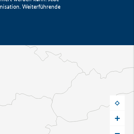
anisation. Weiterführende
+
−