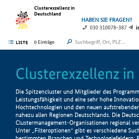
Clusterexzellenz in
Deutschland
HABEN SIE FRAGEN?
030 310078-387
i
0
Einträge
LISTE
Clusterexzellenz i
Die Spitzencluster und Mitglieder des Programms
Leistungsfähigkeit und eine sehr hohe Innovation
Hochtechnologien und den neuen aufstrebenden In
nahezu allen Regionen Deutschlands. Die Deutsc
Clustermanagement-Organisationen regional vero
Unter „Filteroptionen“ gibt es verschiedene Suc
bestimmten Branchen und Technologiefeldern, 