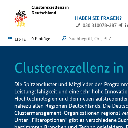
Clusterexzellenz in
Deutschland
HABEN SIE FRAGEN?
030 310078-387
i
0
Einträge
LISTE
Clusterexzellenz i
Die Spitzencluster und Mitglieder des Programms
Leistungsfähigkeit und eine sehr hohe Innovation
Hochtechnologien und den neuen aufstrebenden In
nahezu allen Regionen Deutschlands. Die Deutsc
Clustermanagement-Organisationen regional vero
Unter „Filteroptionen“ gibt es verschiedene Suc
bestimmten Branchen und Technologiefeldern, 