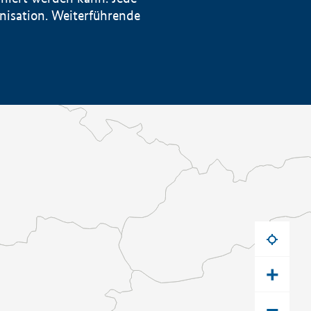
anisation. Weiterführende
+
−