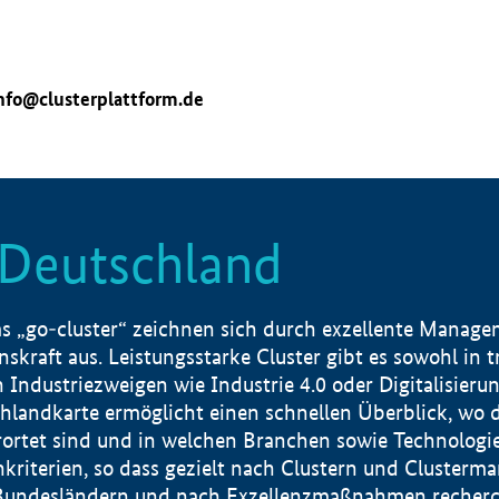
nfo@clusterplattform.de
n Deutschland
 „go-cluster“ zeichnen sich durch exzellente Manageme
skraft aus. Leistungsstarke Cluster gibt es sowohl in 
dustriezweigen wie Industrie 4.0 oder Digitalisierung
hlandkarte ermöglicht einen schnellen Überblick, wo d
rtet sind und in welchen Branchen sowie Technologief
hkriterien, so dass gezielt nach Clustern und Cluster
Bundesländern und nach Exzellenzmaßnahmen recherch