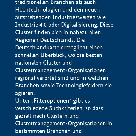
traditionellen Branchen als auch
Hochtechnologien und den neuen
aufstrebenden Industriezweigen wie
Industrie 4.0 oder Digitalisierung. Diese
Cluster finden sich in nahezu allen
Regionen Deutschlands. Die
Deutschlandkarte ermöglicht einen
schnellen Überblick, wo die besten
nationalen Cluster und
Clustermanagement-Organisationen
regional verortet sind und in welchen
+
Branchen sowie Technologiefeldern sie
agieren.
−
Unter „Filteroptionen“ gibt es
verschiedene Suchkriterien, so dass
gezielt nach Clustern und
Impressum
Clustermanagement-Organisationen in
Datenschutzerklärung
100 km
© Geobasis-DE / BKG 2015
bestimmten Branchen und
BMWE, 2026 ©