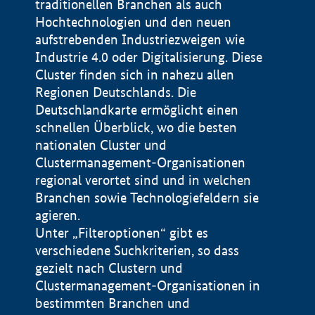
traditionellen Branchen als auch
Hochtechnologien und den neuen
aufstrebenden Industriezweigen wie
Industrie 4.0 oder Digitalisierung. Diese
Cluster finden sich in nahezu allen
Regionen Deutschlands. Die
Deutschlandkarte ermöglicht einen
schnellen Überblick, wo die besten
nationalen Cluster und
Clustermanagement-Organisationen
regional verortet sind und in welchen
+
Branchen sowie Technologiefeldern sie
agieren.
−
Unter „Filteroptionen“ gibt es
verschiedene Suchkriterien, so dass
gezielt nach Clustern und
Impressum
Clustermanagement-Organisationen in
Datenschutzerklärung
100 km
© Geobasis-DE / BKG 2015
bestimmten Branchen und
BMWE, 2026 ©