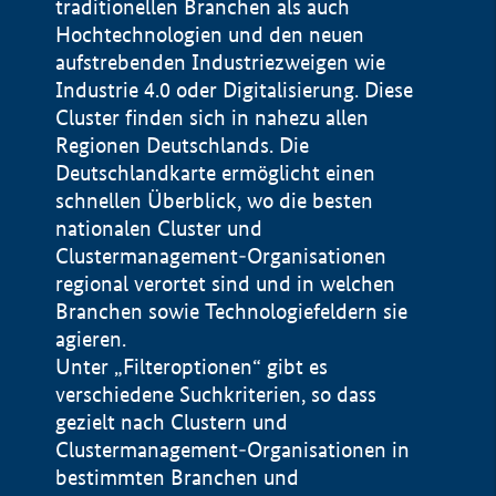
traditionellen Branchen als auch
Hochtechnologien und den neuen
aufstrebenden Industriezweigen wie
Industrie 4.0 oder Digitalisierung. Diese
Cluster finden sich in nahezu allen
Regionen Deutschlands. Die
Deutschlandkarte ermöglicht einen
schnellen Überblick, wo die besten
nationalen Cluster und
Clustermanagement-Organisationen
regional verortet sind und in welchen
+
Branchen sowie Technologiefeldern sie
agieren.
−
Unter „Filteroptionen“ gibt es
verschiedene Suchkriterien, so dass
gezielt nach Clustern und
Impressum
Clustermanagement-Organisationen in
Datenschutzerklärung
100 km
© Geobasis-DE / BKG 2015
bestimmten Branchen und
BMWE, 2026 ©