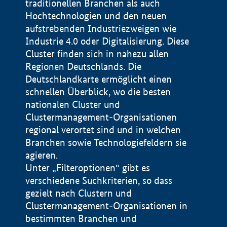
traditionellen Branchen als auch
Hochtechnologien und den neuen
aufstrebenden Industriezweigen wie
Industrie 4.0 oder Digitalisierung. Diese
Cluster finden sich in nahezu allen
Regionen Deutschlands. Die
Deutschlandkarte ermöglicht einen
schnellen Überblick, wo die besten
nationalen Cluster und
Clustermanagement-Organisationen
regional verortet sind und in welchen
+
Branchen sowie Technologiefeldern sie
agieren.
−
Unter „Filteroptionen“ gibt es
verschiedene Suchkriterien, so dass
gezielt nach Clustern und
Impressum
Clustermanagement-Organisationen in
Datenschutzerklärung
100 km
© Geobasis-DE / BKG 2015
bestimmten Branchen und
BMWE, 2026 ©