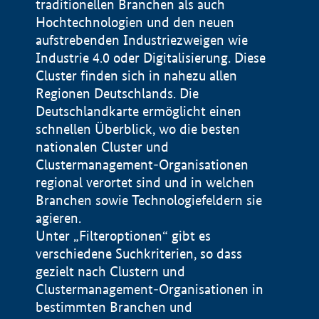
traditionellen Branchen als auch
Hochtechnologien und den neuen
aufstrebenden Industriezweigen wie
Industrie 4.0 oder Digitalisierung. Diese
Cluster finden sich in nahezu allen
Regionen Deutschlands. Die
Deutschlandkarte ermöglicht einen
schnellen Überblick, wo die besten
nationalen Cluster und
Clustermanagement-Organisationen
regional verortet sind und in welchen
+
Branchen sowie Technologiefeldern sie
agieren.
−
Unter „Filteroptionen“ gibt es
verschiedene Suchkriterien, so dass
gezielt nach Clustern und
Impressum
Clustermanagement-Organisationen in
Datenschutzerklärung
100 km
© Geobasis-DE / BKG 2015
bestimmten Branchen und
BMWE, 2026 ©