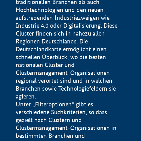
traditionellen Branchen als auch
Hochtechnologien und den neuen
aufstrebenden Industriezweigen wie
Industrie 4.0 oder Digitalisierung. Diese
Cluster finden sich in nahezu allen
Regionen Deutschlands. Die
Deutschlandkarte ermöglicht einen
schnellen Überblick, wo die besten
nationalen Cluster und
Clustermanagement-Organisationen
regional verortet sind und in welchen
+
Branchen sowie Technologiefeldern sie
agieren.
−
Unter „Filteroptionen“ gibt es
verschiedene Suchkriterien, so dass
gezielt nach Clustern und
Impressum
Clustermanagement-Organisationen in
Datenschutzerklärung
100 km
© Geobasis-DE / BKG 2015
bestimmten Branchen und
BMWE, 2026 ©