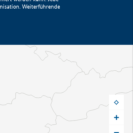
anisation. Weiterführende
+
−