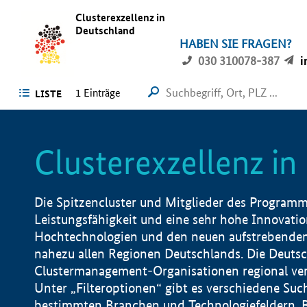
Clusterexzellenz in
Deutschland
HABEN SIE FRAGEN?
030 310078-387
i
1
Einträge
LISTE
Clusterexzellenz i
Die Spitzencluster und Mitglieder des Programms
Leistungsfähigkeit und eine sehr hohe Innovation
Hochtechnologien und den neuen aufstrebenden In
nahezu allen Regionen Deutschlands. Die Deutsc
Clustermanagement-Organisationen regional vero
Unter „Filteroptionen“ gibt es verschiedene Suc
bestimmten Branchen und Technologiefeldern, 