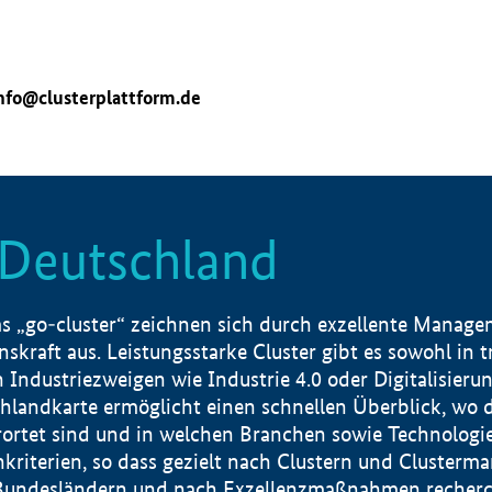
nfo@clusterplattform.de
n Deutschland
 „go-cluster“ zeichnen sich durch exzellente Manageme
skraft aus. Leistungsstarke Cluster gibt es sowohl in 
dustriezweigen wie Industrie 4.0 oder Digitalisierung
hlandkarte ermöglicht einen schnellen Überblick, wo d
rtet sind und in welchen Branchen sowie Technologief
hkriterien, so dass gezielt nach Clustern und Cluster
Bundesländern und nach Exzellenzmaßnahmen recherch