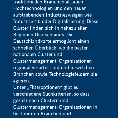
traditionellen Branchen als auch
Hochtechnologien und den neuen
aufstrebenden Industriezweigen wie
Industrie 4.0 oder Digitalisierung. Diese
Cluster finden sich in nahezu allen
Regionen Deutschlands. Die
Deutschlandkarte ermöglicht einen
schnellen Überblick, wo die besten
nationalen Cluster und
Clustermanagement-Organisationen
regional verortet sind und in welchen
+
Branchen sowie Technologiefeldern sie
agieren.
−
Unter „Filteroptionen“ gibt es
verschiedene Suchkriterien, so dass
gezielt nach Clustern und
Impressum
Clustermanagement-Organisationen in
Datenschutzerklärung
100 km
© Geobasis-DE / BKG 2015
bestimmten Branchen und
BMWE, 2026 ©