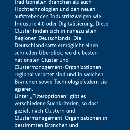
traditionellen Branchen als auch
Hochtechnologien und den neuen
aufstrebenden Industriezweigen wie
Industrie 4.0 oder Digitalisierung. Diese
Cluster finden sich in nahezu allen
Regionen Deutschlands. Die
Deutschlandkarte ermöglicht einen
schnellen Überblick, wo die besten
nationalen Cluster und
Clustermanagement-Organisationen
regional verortet sind und in welchen
+
Branchen sowie Technologiefeldern sie
agieren.
−
Unter „Filteroptionen“ gibt es
verschiedene Suchkriterien, so dass
gezielt nach Clustern und
Impressum
Clustermanagement-Organisationen in
Datenschutzerklärung
100 km
© Geobasis-DE / BKG 2015
bestimmten Branchen und
BMWE, 2026 ©