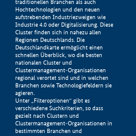
traditionellen Branchen als auch
Hochtechnologien und den neuen
aufstrebenden Industriezweigen wie
Industrie 4.0 oder Digitalisierung. Diese
Cluster finden sich in nahezu allen
Regionen Deutschlands. Die
Deutschlandkarte ermöglicht einen
schnellen Überblick, wo die besten
nationalen Cluster und
Clustermanagement-Organisationen
regional verortet sind und in welchen
+
Branchen sowie Technologiefeldern sie
agieren.
−
Unter „Filteroptionen“ gibt es
verschiedene Suchkriterien, so dass
gezielt nach Clustern und
Impressum
Clustermanagement-Organisationen in
Datenschutzerklärung
100 km
© Geobasis-DE / BKG 2015
bestimmten Branchen und
BMWE, 2026 ©