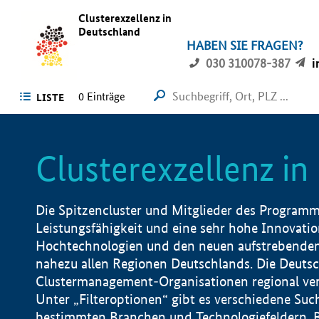
Clusterexzellenz in
Deutschland
HABEN SIE FRAGEN?
030 310078-387
i
0
Einträge
LISTE
Clusterexzellenz i
Die Spitzencluster und Mitglieder des Programms
Leistungsfähigkeit und eine sehr hohe Innovation
Hochtechnologien und den neuen aufstrebenden In
nahezu allen Regionen Deutschlands. Die Deutsc
Clustermanagement-Organisationen regional vero
Unter „Filteroptionen“ gibt es verschiedene Suc
bestimmten Branchen und Technologiefeldern, 