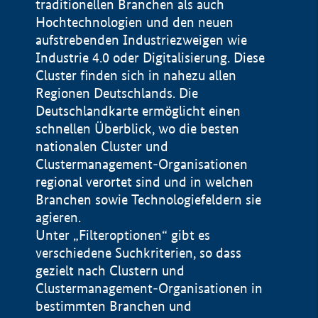
traditionellen Branchen als auch
Hochtechnologien und den neuen
aufstrebenden Industriezweigen wie
Industrie 4.0 oder Digitalisierung. Diese
Cluster finden sich in nahezu allen
Regionen Deutschlands. Die
Deutschlandkarte ermöglicht einen
schnellen Überblick, wo die besten
nationalen Cluster und
Clustermanagement-Organisationen
regional verortet sind und in welchen
+
Branchen sowie Technologiefeldern sie
agieren.
−
Unter „Filteroptionen“ gibt es
verschiedene Suchkriterien, so dass
gezielt nach Clustern und
Impressum
Clustermanagement-Organisationen in
Datenschutzerklärung
100 km
© Geobasis-DE / BKG 2015
bestimmten Branchen und
BMWE, 2026 ©