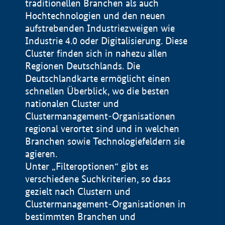
traditionellen Branchen als auch
Hochtechnologien und den neuen
aufstrebenden Industriezweigen wie
Industrie 4.0 oder Digitalisierung. Diese
Cluster finden sich in nahezu allen
Regionen Deutschlands. Die
Deutschlandkarte ermöglicht einen
schnellen Überblick, wo die besten
nationalen Cluster und
Clustermanagement-Organisationen
regional verortet sind und in welchen
+
Branchen sowie Technologiefeldern sie
agieren.
−
Unter „Filteroptionen“ gibt es
verschiedene Suchkriterien, so dass
gezielt nach Clustern und
Impressum
Clustermanagement-Organisationen in
Datenschutzerklärung
100 km
© Geobasis-DE / BKG 2015
bestimmten Branchen und
BMWE, 2026 ©