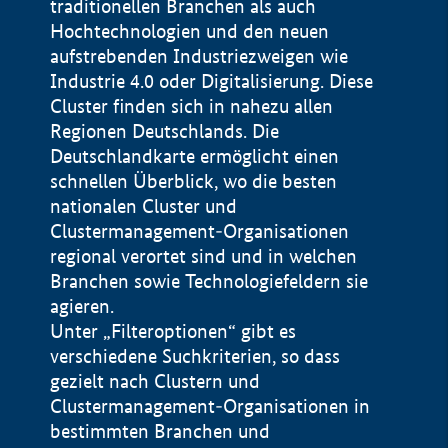
traditionellen Branchen als auch
Hochtechnologien und den neuen
aufstrebenden Industriezweigen wie
Industrie 4.0 oder Digitalisierung. Diese
Cluster finden sich in nahezu allen
Regionen Deutschlands. Die
Deutschlandkarte ermöglicht einen
schnellen Überblick, wo die besten
nationalen Cluster und
Clustermanagement-Organisationen
regional verortet sind und in welchen
+
Branchen sowie Technologiefeldern sie
agieren.
−
Unter „Filteroptionen“ gibt es
verschiedene Suchkriterien, so dass
gezielt nach Clustern und
Impressum
Clustermanagement-Organisationen in
Datenschutzerklärung
100 km
© Geobasis-DE / BKG 2015
bestimmten Branchen und
BMWE, 2026 ©