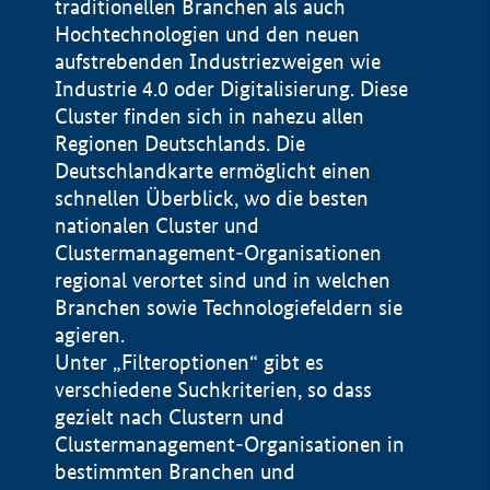
traditionellen Branchen als auch
Hochtechnologien und den neuen
aufstrebenden Industriezweigen wie
Industrie 4.0 oder Digitalisierung. Diese
Cluster finden sich in nahezu allen
Regionen Deutschlands. Die
Deutschlandkarte ermöglicht einen
schnellen Überblick, wo die besten
nationalen Cluster und
Clustermanagement-Organisationen
regional verortet sind und in welchen
+
Branchen sowie Technologiefeldern sie
agieren.
−
Unter „Filteroptionen“ gibt es
verschiedene Suchkriterien, so dass
gezielt nach Clustern und
Impressum
Clustermanagement-Organisationen in
Datenschutzerklärung
100 km
© Geobasis-DE / BKG 2015
bestimmten Branchen und
BMWE, 2026 ©