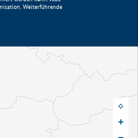
anisation. Weiterführende
+
−