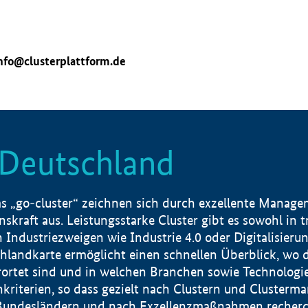
nfo@clusterplattform.de
n Deutschland
 „go-cluster“ zeichnen sich durch exzellente Manageme
skraft aus. Leistungsstarke Cluster gibt es sowohl in 
dustriezweigen wie Industrie 4.0 oder Digitalisierung
hlandkarte ermöglicht einen schnellen Überblick, wo d
rtet sind und in welchen Branchen sowie Technologief
hkriterien, so dass gezielt nach Clustern und Cluster
Bundesländern und nach Exzellenzmaßnahmen recherch