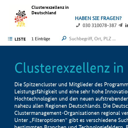
Clusterexzellenz in
Deutschland
HABEN SIE FRAGEN?
030 310078-387
i
1
Einträge
LISTE
Clusterexzellenz i
Die Spitzencluster und Mitglieder des Programms
Leistungsfähigkeit und eine sehr hohe Innovation
Hochtechnologien und den neuen aufstrebenden In
nahezu allen Regionen Deutschlands. Die Deutsc
Clustermanagement-Organisationen regional vero
Unter „Filteroptionen“ gibt es verschiedene Suc
bestimmten Branchen und Technologiefeldern, 