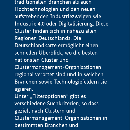
traditionellen Branchen als auch
Hochtechnologien und den neuen
aufstrebenden Industriezweigen wie
Industrie 4.0 oder Digitalisierung. Diese
Cluster finden sich in nahezu allen
Regionen Deutschlands. Die
Deutschlandkarte ermöglicht einen
schnellen Überblick, wo die besten
nationalen Cluster und
Clustermanagement-Organisationen
regional verortet sind und in welchen
+
Branchen sowie Technologiefeldern sie
agieren.
−
Unter „Filteroptionen“ gibt es
verschiedene Suchkriterien, so dass
gezielt nach Clustern und
Impressum
Clustermanagement-Organisationen in
Datenschutzerklärung
100 km
© Geobasis-DE / BKG 2015
bestimmten Branchen und
BMWE, 2026 ©