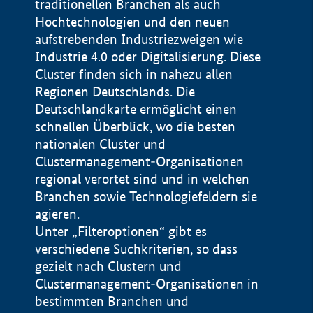
traditionellen Branchen als auch
Hochtechnologien und den neuen
aufstrebenden Industriezweigen wie
Industrie 4.0 oder Digitalisierung. Diese
Cluster finden sich in nahezu allen
Regionen Deutschlands. Die
Deutschlandkarte ermöglicht einen
schnellen Überblick, wo die besten
nationalen Cluster und
Clustermanagement-Organisationen
regional verortet sind und in welchen
+
Branchen sowie Technologiefeldern sie
agieren.
−
Unter „Filteroptionen“ gibt es
verschiedene Suchkriterien, so dass
gezielt nach Clustern und
Impressum
Clustermanagement-Organisationen in
Datenschutzerklärung
100 km
© Geobasis-DE / BKG 2015
bestimmten Branchen und
BMWE, 2026 ©