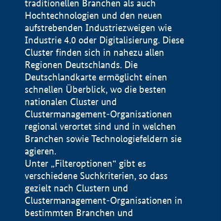
traditionellen Branchen als auch
Hochtechnologien und den neuen
aufstrebenden Industriezweigen wie
Industrie 4.0 oder Digitalisierung. Diese
Cluster finden sich in nahezu allen
Regionen Deutschlands. Die
Deutschlandkarte ermöglicht einen
schnellen Überblick, wo die besten
nationalen Cluster und
Clustermanagement-Organisationen
regional verortet sind und in welchen
+
Branchen sowie Technologiefeldern sie
agieren.
−
Unter „Filteroptionen“ gibt es
verschiedene Suchkriterien, so dass
gezielt nach Clustern und
Impressum
Clustermanagement-Organisationen in
Datenschutzerklärung
100 km
© Geobasis-DE / BKG 2015
bestimmten Branchen und
BMWE, 2026 ©