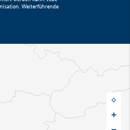
anisation. Weiterführende
+
−