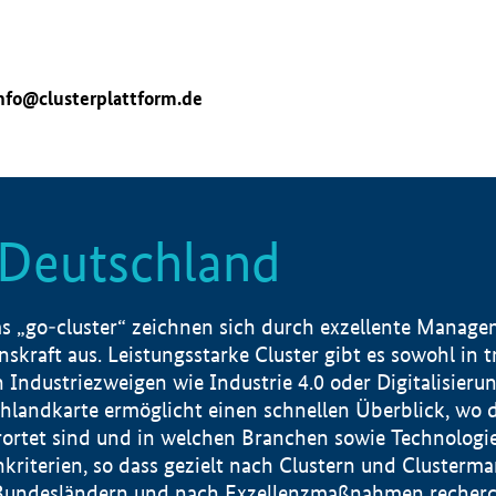
nfo@clusterplattform.de
n Deutschland
 „go-cluster“ zeichnen sich durch exzellente Manageme
skraft aus. Leistungsstarke Cluster gibt es sowohl in 
dustriezweigen wie Industrie 4.0 oder Digitalisierung
hlandkarte ermöglicht einen schnellen Überblick, wo d
rtet sind und in welchen Branchen sowie Technologief
hkriterien, so dass gezielt nach Clustern und Cluster
Bundesländern und nach Exzellenzmaßnahmen recherch