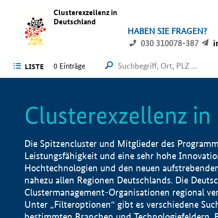
Clusterexzellenz in
Deutschland
HABEN SIE FRAGEN?
030 310078-387
i
0
Einträge
LISTE
Clusterexzellenz i
Die Spitzencluster und Mitglieder des Programms
Leistungsfähigkeit und eine sehr hohe Innovation
Hochtechnologien und den neuen aufstrebenden In
nahezu allen Regionen Deutschlands. Die Deutsc
Clustermanagement-Organisationen regional vero
Unter „Filteroptionen“ gibt es verschiedene Suc
bestimmten Branchen und Technologiefeldern, 