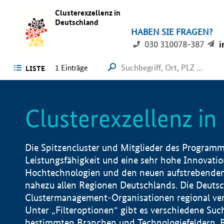
Clusterexzellenz in
Deutschland
HABEN SIE FRAGEN?
030 310078-387
i
1
Einträge
LISTE
Clusterexzellenz i
Die Spitzencluster und Mitglieder des Programms
Leistungsfähigkeit und eine sehr hohe Innovation
Hochtechnologien und den neuen aufstrebenden In
nahezu allen Regionen Deutschlands. Die Deutsc
Clustermanagement-Organisationen regional vero
Unter „Filteroptionen“ gibt es verschiedene Suc
bestimmten Branchen und Technologiefeldern, 