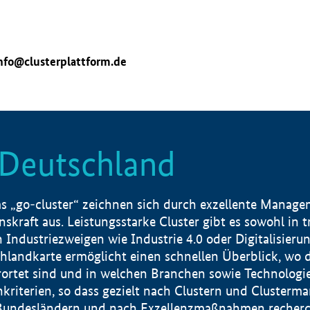
nfo@clusterplattform.de
n Deutschland
 „go-cluster“ zeichnen sich durch exzellente Manageme
skraft aus. Leistungsstarke Cluster gibt es sowohl in 
dustriezweigen wie Industrie 4.0 oder Digitalisierung
hlandkarte ermöglicht einen schnellen Überblick, wo d
rtet sind und in welchen Branchen sowie Technologief
hkriterien, so dass gezielt nach Clustern und Cluster
Bundesländern und nach Exzellenzmaßnahmen recherch