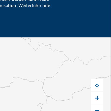
anisation. Weiterführende
+
−