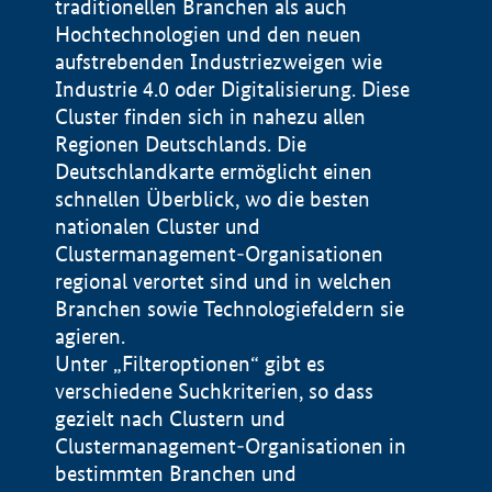
traditionellen Branchen als auch
Hochtechnologien und den neuen
aufstrebenden Industriezweigen wie
Industrie 4.0 oder Digitalisierung. Diese
Cluster finden sich in nahezu allen
Regionen Deutschlands. Die
Deutschlandkarte ermöglicht einen
schnellen Überblick, wo die besten
nationalen Cluster und
Clustermanagement-Organisationen
regional verortet sind und in welchen
+
Branchen sowie Technologiefeldern sie
agieren.
−
Unter „Filteroptionen“ gibt es
verschiedene Suchkriterien, so dass
gezielt nach Clustern und
Impressum
Clustermanagement-Organisationen in
Datenschutzerklärung
100 km
© Geobasis-DE / BKG 2015
bestimmten Branchen und
BMWE, 2026 ©