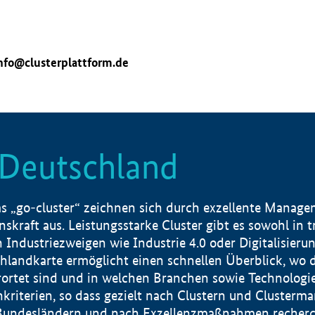
nfo@clusterplattform.de
n Deutschland
 „go-cluster“ zeichnen sich durch exzellente Manageme
skraft aus. Leistungsstarke Cluster gibt es sowohl in 
dustriezweigen wie Industrie 4.0 oder Digitalisierung
hlandkarte ermöglicht einen schnellen Überblick, wo d
rtet sind und in welchen Branchen sowie Technologief
hkriterien, so dass gezielt nach Clustern und Cluster
Bundesländern und nach Exzellenzmaßnahmen recherch