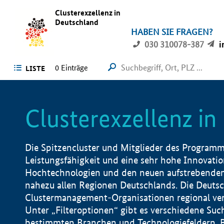
Clusterexzellenz in
Deutschland
HABEN SIE FRAGEN?
030 310078-387
i
0
Einträge
LISTE
Clusterexzellenz i
Die Spitzencluster und Mitglieder des Programms
Leistungsfähigkeit und eine sehr hohe Innovation
Hochtechnologien und den neuen aufstrebenden In
nahezu allen Regionen Deutschlands. Die Deutsc
Clustermanagement-Organisationen regional vero
Unter „Filteroptionen“ gibt es verschiedene Suc
bestimmten Branchen und Technologiefeldern, 