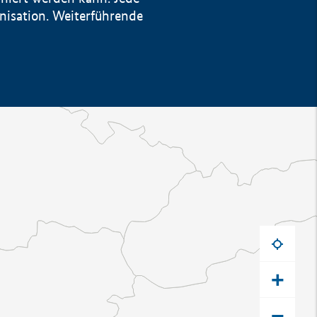
anisation. Weiterführende
+
−