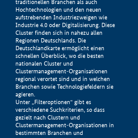
traditionellen Branchen als auch
Hochtechnologien und den neuen
aufstrebenden Industriezweigen wie
Industrie 4.0 oder Digitalisierung. Diese
Cluster finden sich in nahezu allen
Regionen Deutschlands. Die
Deutschlandkarte ermöglicht einen
schnellen Überblick, wo die besten
nationalen Cluster und
Clustermanagement-Organisationen
regional verortet sind und in welchen
+
Branchen sowie Technologiefeldern sie
agieren.
−
Unter „Filteroptionen“ gibt es
verschiedene Suchkriterien, so dass
gezielt nach Clustern und
Impressum
Clustermanagement-Organisationen in
Datenschutzerklärung
100 km
© Geobasis-DE / BKG 2015
bestimmten Branchen und
BMWE, 2026 ©