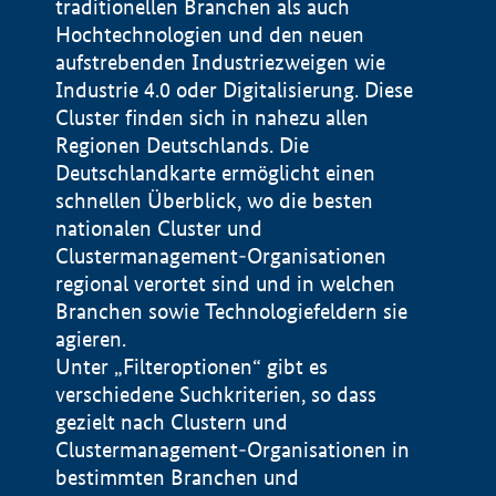
traditionellen Branchen als auch
Hochtechnologien und den neuen
aufstrebenden Industriezweigen wie
Industrie 4.0 oder Digitalisierung. Diese
Cluster finden sich in nahezu allen
Regionen Deutschlands. Die
Deutschlandkarte ermöglicht einen
schnellen Überblick, wo die besten
nationalen Cluster und
Clustermanagement-Organisationen
regional verortet sind und in welchen
+
Branchen sowie Technologiefeldern sie
agieren.
−
Unter „Filteroptionen“ gibt es
verschiedene Suchkriterien, so dass
gezielt nach Clustern und
Impressum
Clustermanagement-Organisationen in
Datenschutzerklärung
100 km
© Geobasis-DE / BKG 2015
bestimmten Branchen und
BMWE, 2026 ©