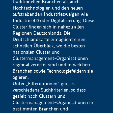
traditionellen Branchen als auch
Hochtechnologien und den neuen
aufstrebenden Industriezweigen wie
Industrie 4.0 oder Digitalisierung. Diese
Cluster finden sich in nahezu allen
Regionen Deutschlands. Die
Deutschlandkarte ermöglicht einen
schnellen Überblick, wo die besten
nationalen Cluster und
Clustermanagement-Organisationen
regional verortet sind und in welchen
+
Branchen sowie Technologiefeldern sie
agieren.
−
Unter „Filteroptionen“ gibt es
verschiedene Suchkriterien, so dass
gezielt nach Clustern und
Impressum
Clustermanagement-Organisationen in
Datenschutzerklärung
100 km
© Geobasis-DE / BKG 2015
bestimmten Branchen und
BMWE, 2026 ©